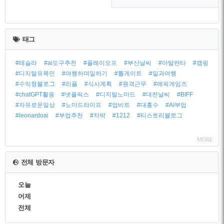
최
근
태그
글
#테슬라
#ai도구추천
#플레이오프
#부산날씨
#아탈란타
#캠핑
#디지털유목민
#여행하며일하기
#톨게이트
#일과여행
#수익형블로그
#리플
#식사계획
#원격근무
#에픽게임즈
#chatGPT활용
#넷플릭스
#디지털노마드
#대전날씨
#BIFF
#자유로운일상
#노마드라이프
#업비트
#대홍수
#AI부업
#leonardoai
#부업추천
#차박
#1212
#티스토리블로그
MORE
전체 방문자
오늘
어제
전체