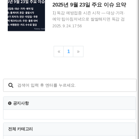
만 mAh↑, 랜턴 2개, 헤드램프 1개)안전·방
2025년 9월 23일 주요 이슈 요약
재(난연 담요, 방수 드라이백, 구급·방수파
1) 독감 예방접종 시즌 시작 — 대상·가격·
우치)1) 우천 세팅: “사선 타프 + 거터 라
예약 팁아침저녁으로 쌀쌀해지면 독감 검
인”이 기본형1-1. 사선 타프(Lean-To / A-프
색이 훅 올라. 특히 무료접종 대상(어린이·
2025. 9. 24. 17:56
레임 변형)폴 높낮이: 바람/비 방향 역풍 쪽
임신부·어르신)과 민간 병원 가격, 백신 3
낮게(150–170cm), 배수쪽 높게(180–
가/4가 차이를 한 눈에 정리해주면 체류가
200cm) — 비가 “높은 곳→낮은 곳”으로 자
길어져. 개요 글에서는 대상·권장 시기·간
연 배수.크로스 각도: 대각선 당김(사선)으
격을 달력으로 보여주고, 직장인/학생 **예
«
1
»
로 상판 텐션을 준..
약 전략(점심·퇴근 후 슬롯)**을 체크리스
트로 묶을 거야. 접종 후 발열·근육통 대응,
알레르기 이력 질문지 예시도 덧붙여 오해
를 줄여주자. 보험청구(실손) 가능 여부, 동
시접종(코로나/폐렴구균)의 pros/cons까지
중립적으로 정리하면 재방문을 부른다. 원
글에선 병원 찾기 팁(지도·필터), 평균가
표, 유료/무료 구분 이미지를 넣어 북마크
공지사항
유도를 노리자.- 링크 : 2025.09.24 - [라이
프 & 건강] ..
전체 카테고리