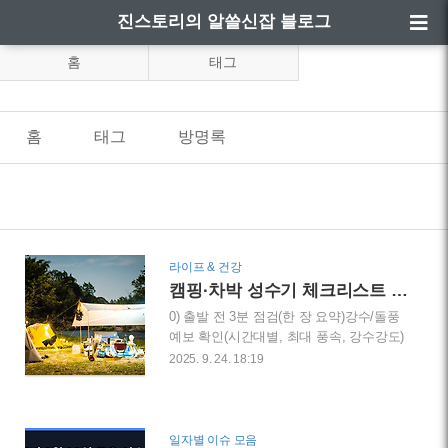
진스토리의 알쓸신잡 블로그
홈
태그
홈
태그
방명록
라이프 & 건강
캠핑·차박 성수기 체크리스트 — 우천·돌풍 대비 장비 완전 가이드
0) 출발 전 3분 점검(한 장 요약)강수/돌풍
예보 확인(시간대별, 최대 풍속, 강수강도)
타프 폴 여분(짧은 폴 1, 리페어 슬리브 1),
2025. 9. 24. 18:19
가이라인 2~4줄 추가팩 종류 2종(지면용
스틸 25–30cm + 사구/진흙용 앵커형)바닥
2중(텐트 전용 그라운드시트 + 얇은 방수
포), 배수용 미니 삽전기·조명(파워뱅크 1
일자별 이슈 모음