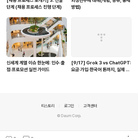
[채용 프로세스 뽀개기] 3. 선발
외생변수에 대해(개념, 종류, 통제
단계 (채용 프로세스 진행 단계)
방법)
신세계 계열 이슈 한눈에: 인수·출
[9/17] Grok 3 vs ChatGPT:
점·프로모션 실전 가이드
요금·가입·한국어 톤까지, 실제 작
업 루틴 기준 비교
의안내
티스토리
로그인
고객센터
© Daum Corp.