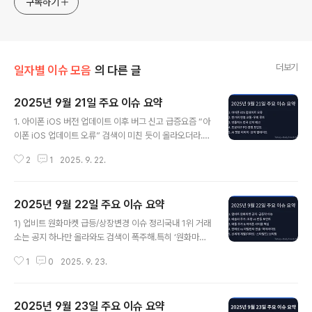
구독하기
더보기
일자별 이슈 모음
의 다른 글
2025년 9월 21일 주요 이슈 요약
글 내용
1. 아이폰 iOS 버전 업데이트 이후 버그 신고 급증요즘 “아
이폰 iOS 업데이트 오류” 검색이 미친 듯이 올라오더라.
내 주변도 비슷해—나도 업데이트하자마자 배터리가 눈에
2
1
2025. 9. 22.
띄게 빨리 닳고, 특정 앱은 켜자마자 그냥 뚝 끊겼어. 그래
서 이번 글에 아이폰 iOS 업데이트, iOS 버그, 배터리 소모
같은 자주 터지는 이슈를 내가 해본 해결법이랑 최신 팁으
2025년 9월 22일 주요 이슈 요약
로 쭉 정리해둘 거야. 업데이트 고민 중이거나 이미 올렸다
글 내용
가 당황했다면, 여기서 체크리스트만 따라가도 한숨은 덜
1) 업비트 원화마켓 급등/상장변경 이슈 정리국내 1위 거래
거야.- 링크 : 2025.09.22 - [디지털 도구 & 생산성] -
소는 공지 하나만 올라와도 검색이 폭주해.특히 ‘원화마켓
[9/21] 아이폰 iOS 업데이트 후 버그·배터리 소모 이슈 종
편입/유의/상장폐지/입출금 재개’ 같은 키워드가 붙으면,
합 가이드: 내가 직접 해본 해결법 + 10초 점검표 2. 202
1
0
2025. 9. 23.
공지 → 종목명 → 수수료/세금/원화입금 순서로 검색 파도
5 한가위 연휴 교통 대란 및 예측 루트연..
가 번지거든. 초보자일수록 “왜 내 코인이 입출금이 막혔
지?”, “가격 급등락이 공지 때문일까?”에서 멘붕이 와.이번
2025년 9월 23일 주요 이슈 요약
원글은 공지문을 어디부터 읽고, 체크박스 6개만 확인하면