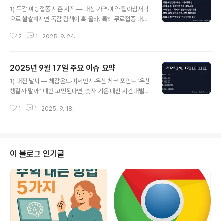
글 내용
리스크를 크게 줄일 수 있게 만들었어.알림 설정(앱·텔레그
1) 독감 예방접종 시즌 시작 — 대상·가격·예약 팁아침저녁
램), 분산 대응, 원화→스테이블 전환 타이밍 같은 실전 팁
으로 쌀쌀해지면 독감 검색이 훅 올라. 특히 무료접종 대상
까지 한 장에 담아둘게.- 링크 : 2025.09.23 - [자기계발
(어린이·임신부·어르신)과 민간 병원 가격, 백신 3가/4가
& 디지털 노마드] - [9/22] 업비트 원화마켓 급등/상장변
2
1
2025. 9. 24.
차이를 한 눈에 정리해주면 체류가 길어져. 개요 글에서는
경 이슈 정리 — 초보자 멘붕 방지 30분 루틴 + 체크박..
대상·권장 시기·간격을 달력으로 보여주고, 직장인/학생 **
예약 전략(점심·퇴근 후 슬롯)**을 체크리스트로 묶을 거
2025년 9월 17일 주요 이슈 요약
야. 접종 후 발열·근육통 대응, 알레르기 이력 질문지 예시
글 내용
도 덧붙여 오해를 줄여주자. 보험청구(실손) 가능 여부, 동
1) 대전 날씨 — 체감온도·미세먼지·우산 체크 포인트“우산
시접종(코로나/폐렴구균)의 pros/cons까지 중립적으로
챙길까 말까” 매번 고민된다면, 숫자 기온 대신 시간대별
정리하면 재방문을 부른다. 원글에선 병원 찾기 팁(지도·필
강수·돌풍·미세먼지를 한 번에 보자.대전은 바람골 영향으
터), 평균가 표, 유료/무료 구분 이미지를 넣어 북마크 유도
1
1
2025. 9. 18.
로 같은 24℃도 체감이 크게 갈리더라. 나는 출근 전 10초
를 노리자.- 링크 : 2025.09.24 - [라이프 & 건강] ..
체크리스트로 ‘헛우산’을 거의 0으로 만들었어.오늘 대전
은 어느 시간대에 한 겹 더 입어야 할까? 우산 대신 모자가
더 현명한 타이밍은 언제일까?원글에서 표로 깔끔하게 확
인해봐.- 링크 : 2025.09.18 - [기타] - [9/17] 대전 날씨
이 블로그 인기글
10초 체크 리스트: 체감온도·미세먼지·우산 타이밍 한 번에
끝 2) 부산 날씨 — 주말 바다 상태·해변 이동 루트부산은
바람 방향 한 칸에 사진 퀄리티가 갈린다니까.파도 높아 모
래폭탄 맞는 날엔 해변 고집 말고 뷰 좋은 카페..