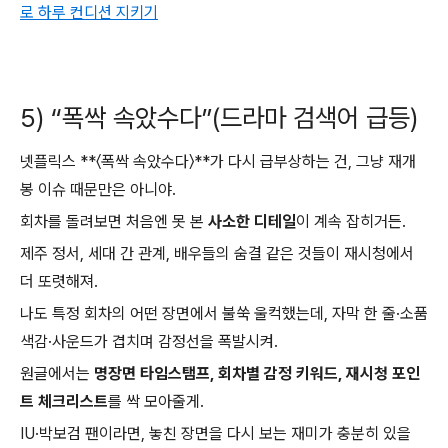
로 하루 컨디션 지키기
5) “폭싹 속았수다”(드라마 검색어 급등)
넷플릭스 **〈폭싹 속았수다〉**가 다시 급부상하는 건, 그냥 재개
봉 이슈 때문만은 아니야.
회차를 돌려보면 처음엔 못 본
사소한 디테일
이 계속 잡히거든.
제주 정서, 세대 간 관계, 배우들의 숨결 같은 것들이 재시청에서
더 또렷해져.
나도 특정 회차의 어떤 장면에서 불쑥 울컥했는데, 자막 한 줄·소품
색감·사운드가 겹치며 감정선을 폭발시켜.
원글에서는
명장면 타임스탬프, 회차별 감정 키워드, 재시청 포인
트 체크리스트
를 싹 모아줄게.
IU·박보검 팬이라면, 놓친 장면을 다시 보는 재미가 충분히 있을