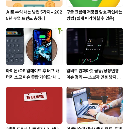
AI로 수익 내는 방법 5가지 – 202
구글 크롬에 저장된 암호 확인하는
5년 부업 트렌드 총정리
방법 (쉽게 따라하실 수 있음)
아이폰 iOS 업데이트 후 버그·배
업비트 원화마켓 급등/상장변경
터리 소모 이슈 종합 가이드: 내가
이슈 정리 — 초보자 멘붕 방지 30
직접 해본 해결법 + 10초 점검표
분 루틴 + 체크박스 6개