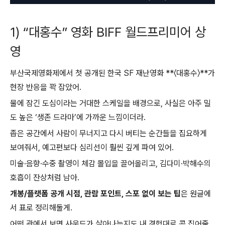
1) “대홍수” 영화 BIFF 월드프리미어 상
영
부산국제영화제에서 첫 공개된 한국 SF 재난영화 **〈대홍수〉**가
현장 반응을 꽉 잡았어.
물에 잠긴 도심이라는 거대한 스케일을 배경으로, 사실은 아주 밀
도 높은 ‘생존 드라마’에 가까운 느낌이더라.
좁은 공간에서 사람이 무너지고 다시 버티는 순간들을 집요하게
보여줘서, 예고편보다 심리선이 훨씬 깊게 파여 있어.
미술·음향·수중 촬영이 체감 몰입을 끌어올리고, 김다미·박해수의
호흡이 잔상처럼 남아.
개봉/플랫폼 공개 시점, 관람 포인트, 스포 없이 보는 팁
은 원글에
서 표로 정리해둘게.
어떤 관에서 보면 사운드가 살아나는지도 내 경험대로 콕 집어줄