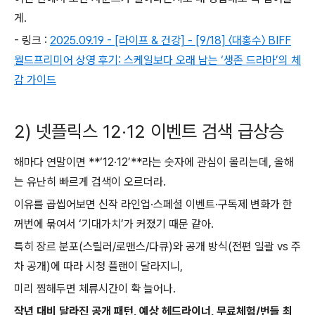
게.
- 링크 :
2025.09.19 - [라이프 & 건강] - [9/18] 〈대홍수〉 BIFF
월드프리미어 상영 후기: 스케일보다 오래 남는 ‘생존 드라마’의 체
감 가이드
2) 넷플릭스 12·12 이벤트 검색 급상승
해마다 연말이면 **‘12·12’**라는 숫자에 관심이 몰리는데, 올해
는 유난히 빠르게 검색이 오르더라.
이유를 곱씹어보면 신작 라인업·스페셜 이벤트·구독제 변화가 한
꺼번에 묶여서 ‘기대가치’가 커졌기 때문 같아.
특히 장르 분포(스릴러/로맨스/다큐)와 공개 방식(전편 일괄 vs 주
차 공개)에 따라 시청 플랜이 달라지니,
미리 찜해두면 체류시간이 확 늘어나.
작년 대비 달라진 공개 패턴, 예상 헤드라이너, 무료체험/번들 최