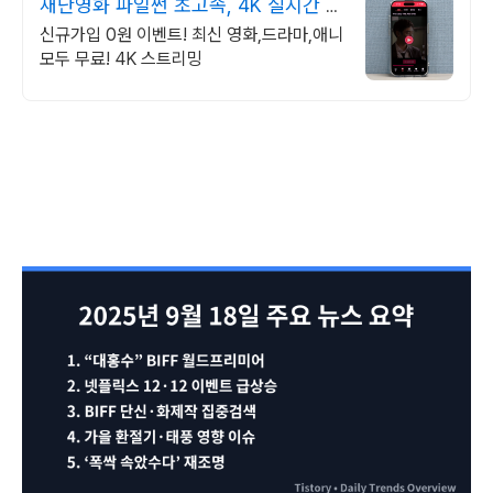
재난영화 파일썬 초고속, 4K 실시간 보
기!
신규가입 0원 이벤트! 최신 영화,드라마,애니
모두 무료! 4K 스트리밍