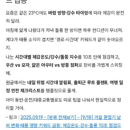
드 급등
요즘은 같은 23℃여도
바람 방향·강수 타이밍
에 따라 체감이 완전
히 달라.
아침에 얇게 나왔다가 저녁 돌풍 한 방이면 하루 컨디션이 무너져.
게다가 태풍 소식이 겹치면 ‘경로·시간대’ 키워드가 같이 솟아오르
지.
나는
시간대별 체감온도/강수/돌풍 지수
를 10초 만에 점검하고,
우산 vs 모자
,
얇은 아우터 vs 방풍 점퍼
로 장비를 가볍게 스위칭
해.
원글에서는
내일 위험 시간대 알림표
,
출퇴근 루트 플랜B
,
여행 일
정 안전 체크리스트
를 템플릿으로 줄게.
아이 동반·운전/대중교통별로도 따로 팁을 나눠서 현실적으로 정
리할 거야.
- 링크 :
2025.09.19 - [분류 전체보기] - [9/18] 가을 환절기 날
씨 변화·태풍 영향 키워드 급등: 체감온도·강수·돌풍 10초 점검으