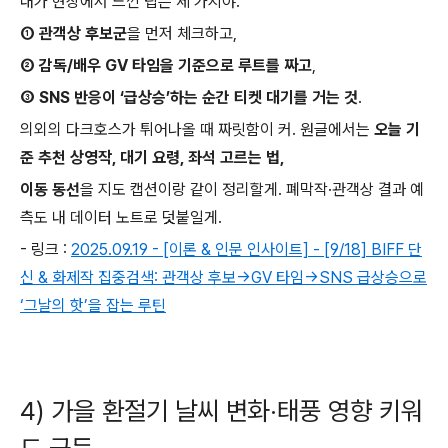
내가 현장에서 느낀 팁은 세 가지야.
① 관객상 후보군
을 먼저 체크하고,
② 감독/배우 GV 타임을 기준으로 루트를 짜고
,
③ SNS 반응이 ‘급상승’하는 순간 티켓 대기를 거는 것
.
의외의 다크호스가 튀어나올 때 짜릿함이 커. 원글에서는
오늘 기
준 추천 상영작, 대기 요령, 좌석 고르는 법,
이동 동선
을 지도 캡션이랑 같이 정리할게. 폐막작·관객상 결과 예
측도 내 데이터 노트로 덧붙일게.
- 링크 :
2025.09.19 - [이론 & 인문 인사이트] - [9/18] BIFF 단
신 & 화제작 집중검색: 관객상 후보→GV 타임→SNS 급상승으로
‘그날의 핫’을 잡는 루틴
4) 가을 환절기 날씨 변화·태풍 영향 키워