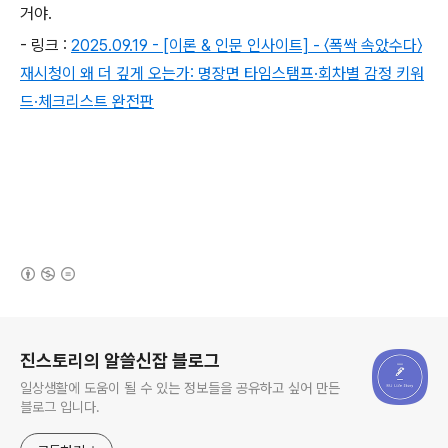
거야.
- 링크 :
2025.09.19 - [이론 & 인문 인사이트] - 〈폭싹 속았수다〉
재시청이 왜 더 깊게 오는가: 명장면 타임스탬프·회차별 감정 키워
드·체크리스트 완전판
(새창열림)
로그 정보
진스토리의 알쓸신잡 블로그
일상생활에 도움이 될 수 있는 정보들을 공유하고 싶어 만든
블로그 입니다.